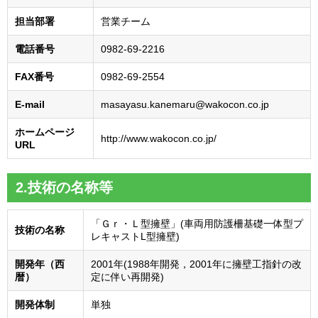
担当部署
営業チーム
電話番号
0982-69-2216
FAX番号
0982-69-2554
E-mail
masayasu.kanemaru@wakocon.co.jp
ホームページ
http://www.wakocon.co.jp/
URL
2.技術の名称等
「Ｇｒ・Ｌ型擁壁」(車両用防護柵基礎一体型プ
技術の名称
レキャストL型擁壁)
開発年（西
2001年(1988年開発，2001年に擁壁工指針の改
暦）
定に伴い再開発)
開発体制
単独