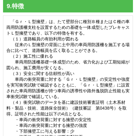
9.特徴
「Ｇｒ・Ｌ型擁壁」は、たて壁部分に種別Ｂ種またはＣ種の車
両用防護柵支柱を設置するための基礎を一体成型したプレキャス
トＬ型擁壁であり、以下の特徴を有する。
（１）道路幅員の有効利用が図れる
従来のＬ型擁壁の背面に土中用の車両用防護柵を施工する場
合に比べて、道路幅員を広く取ることができる。
（２）施工性に優れる
車両用防護柵基礎一体成型のため、省力化および工期短縮が
図られ、施工費用が安くなる。
（３）安全に関する信頼性が高い
車両の衝突荷重に対する「Ｇｒ・Ｌ型擁壁」の安定性や強度
を実写衝突試験で確認するとともに、「Ｇｒ・Ｌ型擁壁」に設置
された車両用防護柵が持つ車両の誘導性や路外逸脱防止性能も実
車衝突試験で確認している。
（４）衝突試験のデータを基に建設技術審査証明（土木系材
料・製品・技術、道路保全技術）（建技審証 第0438号）を取
得。証明された性能は以下の4点となる。
・車両の衝突荷重に対する擁壁の安定性
・車両の衝突荷重に対する擁壁の強度
・下部擁壁工に与える影響：少