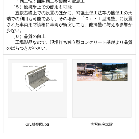
・施工性：曲線施工や縦断勾配施工
（５）他擁壁上での使用も可能
直接基礎上での設置のほかに、補強土壁工法等の擁壁工の天
端での利用も可能であり、その場合、「Ｇｒ・Ｌ型擁壁」に設置
された車両用防護柵に車両が衝突しても、他擁壁に与える影響が
少ない。
（６）品質の向上
工場製品なので、現場打ち独立型コンクリート基礎より品質
のばらつきが小さい。
GrL斜視図.jpg
実写衝突試験