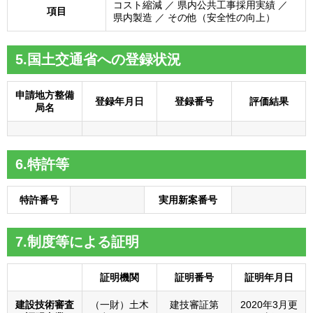
コスト縮減 ／ 県内公共工事採用実績 ／
項目
県内製造 ／ その他（安全性の向上）
5.国土交通省への登録状況
申請地方整備
登録年月日
登録番号
評価結果
局名
6.特許等
特許番号
実用新案番号
7.制度等による証明
証明機関
証明番号
証明年月日
建設技術審査
（一財）土木
建技審証第
2020年3月更