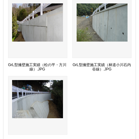
GrL型擁壁施工実績（松の平・方川
GrL型擁壁施工実績（林道小川石内
線）.JPG
谷線）.JPG