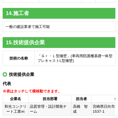
14.施工者
一般の建設業者で施工可能
15.技術提供企業
「Ｇｒ・Ｌ型擁壁」(車両用防護柵基礎一体型
技術の名称
プレキャストL型擁壁)
技術提供企業
代表
企業名
担当部署
担当者
和光コンクリ
品質管理・設計開発チ
高橋 智
宮崎県日向市
ート工業㈱
ーム
成
1537-1