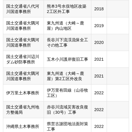
国土交通省八代河
熊本3号水俣地区改築
2018
川国道事務所
2工区外工事
国土交通省大隅河
東九州道（大崎～鹿
2019
川国道事務所
屋）内山地区
国土交通省大隅河
長谷川下流渓流保全工
2020
川国道事務所
その他工事
国土交通省川辺川
五木小川護岸復旧工事
2021
ダム砂防事務所
国土交通省大隅河
東九州道（大崎～鹿
2021
川国道事務所
屋）第2工区外改良
伊万里有田線（山谷牧
伊万里土木事務所
2022
工区）
国土交通省九州地
赤谷川流域災害改良復
2022
方整備局
旧（30号）工事
県営古謝団地法面対策
沖縄県土木事務所
2022
工事