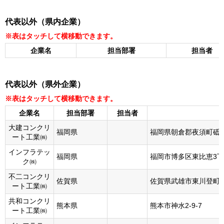
代表以外（県内企業）
企業名
担当部署
担当者
代表以外（県外企業）
企業名
担当部署
担当者
大建コンクリ
福岡県
福岡県朝倉郡夜須町砥上
ート工業㈱
インフラテッ
福岡県
福岡市博多区東比恵3丁
ク㈱
不二コンクリ
佐賀県
佐賀県武雄市東川登町永野
ート工業㈱
共和コンクリ
熊本県
熊本市神水2-9-7
ート工業㈱