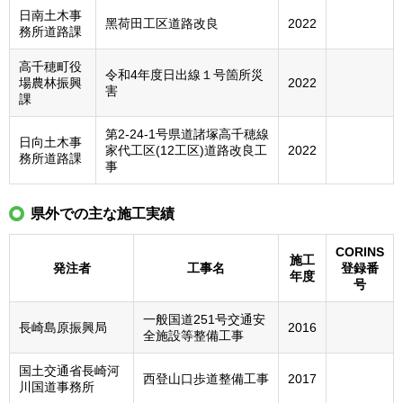
日南土木事
⿊荷田工区道路改良
2022
務所道路課
⾼千穂町役
令和4年度日出線１号箇所災
場農林振興
2022
害
課
第2-24-1号県道諸塚⾼千穂線
日向土木事
家代工区(12工区)道路改良工
2022
務所道路課
事
県外での主な施工実績
CORINS
施工
発注者
工事名
登録番
年度
号
一般国道251号交通安
長崎島原振興局
2016
全施設等整備工事
国土交通省長崎河
西登山口歩道整備工事
2017
川国道事務所