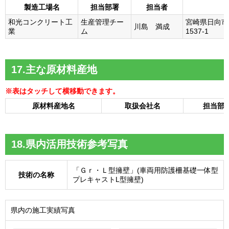
製造工場名
担当部署
担当者
和光コンクリート工
生産管理チー
宮崎県日向市
川島 満成
業
ム
1537-1
17.主な原材料産地
原材料産地名
取扱会社名
担当部
18.県内活用技術参考写真
「Ｇｒ・Ｌ型擁壁」(車両用防護柵基礎一体型
技術の名称
プレキャストL型擁壁)
県内の施工実績写真