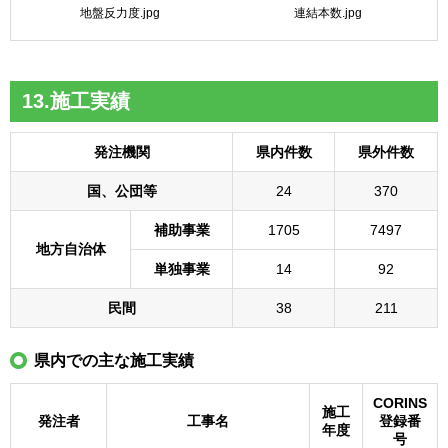
地盤反力度.jpg
連結本数.jpg
13.施工実績
発注機関
県内件数
県外件数
国、公団等
24
370
補助事業
1705
7497
地方自治体
単独事業
14
92
民間
38
211
県内での主な施工実績
CORINS
施工
発注者
工事名
登録番
年度
号