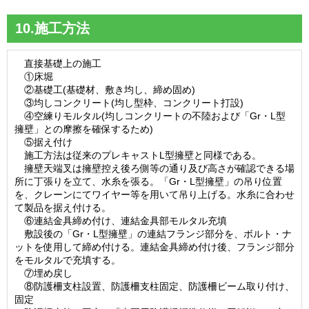
10.施工方法
直接基礎上の施工
①床堀
②基礎工(基礎材、敷き均し、締め固め)
③均しコンクリート(均し型枠、コンクリート打設)
④空練りモルタル(均しコンクリートの不陸および「Gr・L型
擁壁」との摩擦を確保するため)
⑤据え付け
施工方法は従来のプレキャストL型擁壁と同様である。
擁壁天端叉は擁壁控え後ろ側等の通り及び高さが確認できる場
所に丁張りを立て、水糸を張る。「Gr・L型擁壁」の吊り位置
を、クレーンにてワイヤー等を用いて吊り上げる。水糸に合わせ
て製品を据え付ける。
⑥連結金具締め付け、連結金具部モルタル充填
敷設後の「Gr・L型擁壁」の連結フランジ部分を、ボルト・ナ
ットを使用して締め付ける。連結金具締め付け後、フランジ部分
をモルタルで充填する。
⑦埋め戻し
⑧防護柵支柱設置、防護柵支柱固定、防護柵ビーム取り付け、
固定