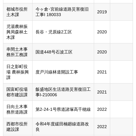
都城市役所
今ヶ倉･宮前線道路災害復旧
2019
土木課
工事I 180033
児湯農林振
興局森林土
長⾕・児原線2工区
2020
木課
串間土木事
国道448号石波工区
2020
務所工務課
日之影町役
場 農林振興
度戸川線林道開設工事
2021
課
国富町役場
飯盛地区生活道路災害復旧工
2021
都市建設課
事I-210006
日向土木事
第2-24-1号県道諸塚⾼千穂線
2022
務所道路課
西都市役所
令和4年度緩田楠廻線道路改
2022
建設課
良