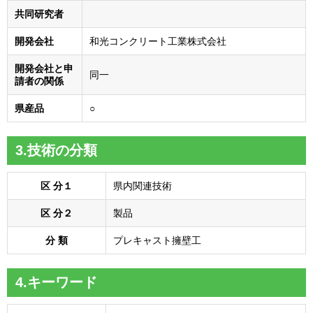
共同研究者
開発会社
和光コンクリート工業株式会社
開発会社と申
同一
請者の関係
県産品
○
3.技術の分類
区 分１
県内関連技術
区 分２
製品
分 類
プレキャスト擁壁工
4.キーワード