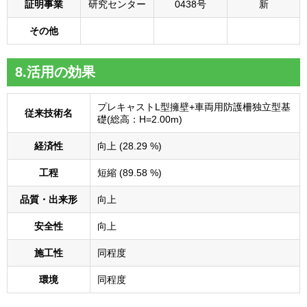
証明事業
研究センター
0438号
新
その他
8.活用の効果
プレキャストL型擁壁+車両用防護柵独立型基
従来技術名
礎(総高：H=2.00m)
経済性
向上 (28.29 %)
工程
短縮 (89.58 %)
品質・出来形
向上
安全性
向上
施工性
同程度
環境
同程度