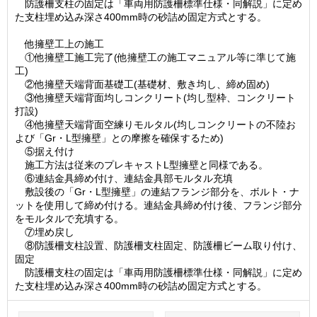
防護柵支柱の固定は「車両用防護柵標準仕様・同解説」に定め
た支柱埋め込み深さ400mm時の砂詰め固定方式とする。
他擁壁工上の施工
①他擁壁工施工完了(他擁壁工の施工マニュアル等に準じて施
工)
②他擁壁天端背面基礎工(基礎材、敷き均し、締め固め)
③他擁壁天端背面均しコンクリート(均し型枠、コンクリート
打設)
④他擁壁天端背面空練りモルタル(均しコンクリートの不陸お
よび「Gr・L型擁壁」との摩擦を確保するため)
⑤据え付け
施工方法は従来のプレキャストL型擁壁と同様である。
⑥連結金具締め付け、連結金具部モルタル充填
敷設後の「Gr・L型擁壁」の連結フランジ部分を、ボルト・ナ
ットを使用して締め付ける。連結金具締め付け後、フランジ部分
をモルタルで充填する。
⑦埋め戻し
⑧防護柵支柱設置、防護柵支柱固定、防護柵ビーム取り付け、
固定
防護柵支柱の固定は「車両用防護柵標準仕様・同解説」に定め
た支柱埋め込み深さ400mm時の砂詰め固定方式とする。