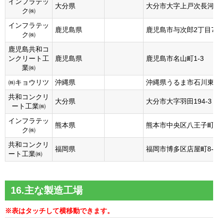
インフラテッ
大分県
大分市大字上戸次長河原
ク㈱
インフラテッ
鹿児島県
鹿児島市与次郎2丁目7
ク㈱
鹿児島共和コ
ンクリート工
鹿児島県
鹿児島市名山町1-3
業㈱
㈱キョウリツ
沖縄県
沖縄県うるま市石川東恩納
共和コンクリ
大分県
大分市大字羽田194-3
ート工業㈱
インフラテッ
熊本県
熊本市中央区八王子町30
ク㈱
共和コンクリ
福岡県
福岡市博多区店屋町8-2
ート工業㈱
16.主な製造工場