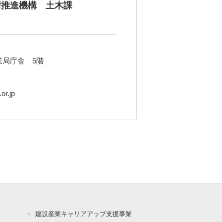
術推進機構 土木課
業局庁舎 5階
or.jp
建設産業キャリアアップ支援事業