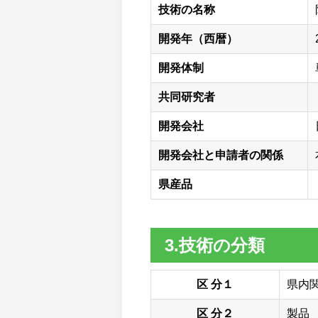
技術の名称
開発年（西暦）
開発体制
共同研究者
開発会社
開発会社と申請者の関係
県産品
3.技術の分類
区 分１
県内
区 分２
製品