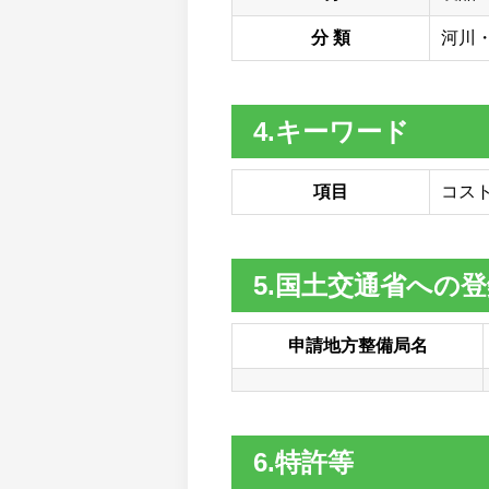
分 類
河川
4.キーワード
項目
コスト
5.国土交通省への
申請地方整備局名
6.特許等