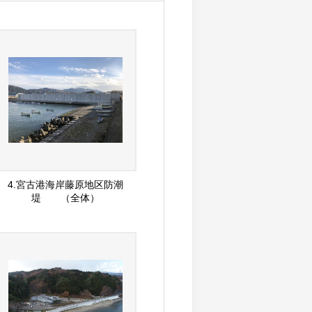
4.宮古港海岸藤原地区防潮
堤 （全体）