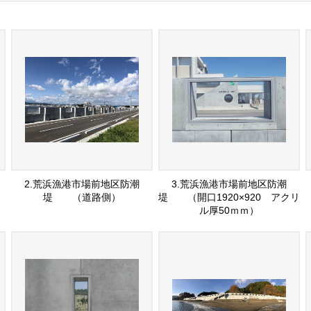
2.荒浜漁港市場前地区防潮
3.荒浜漁港市場前地区防潮
堤 （道路側）
堤 （開口1920×920 アクリ
ル厚50ｍｍ）