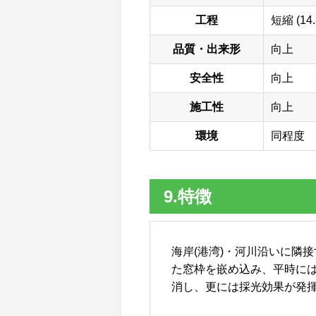
工程
短縮 (14.
品質・出来形
向上
安全性
向上
施工性
向上
環境
同程度
9.特徴
海岸(港湾)・河川沿いに隣
た窓枠を嵌め込み、平時には
消し、更には採光効果が発