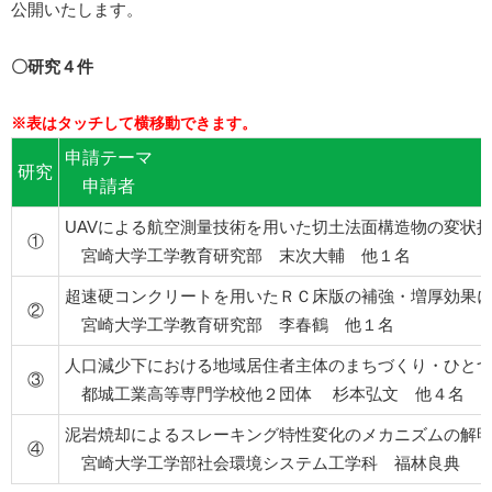
公開いたします。
〇研究４件
申請テーマ
研究
申請者
UAVによる航空測量技術を用いた切土法面構造物の変状
①
宮崎大学工学教育研究部 末次大輔 他１名
超速硬コンクリートを用いたＲＣ床版の補強・増厚効果
②
宮崎大学工学教育研究部 李春鶴 他１名
人口減少下における地域居住者主体のまちづくり・ひと
③
都城工業高等専門学校他２団体 杉本弘文 他４名
泥岩焼却によるスレーキング特性変化のメカニズムの解
④
宮崎大学工学部社会環境システム工学科 福林良典