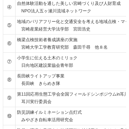
自然体験活動を通した美しい宮崎づくり及び人財育成
④
NPO法人五ヶ瀬川流域ネットワーク
地域のバリアフリー化と交通安全を考える地域点検・マ
⑤
宮崎産業経営大学法学部 宮田浩史
橋梁点検技術者養成講座の実施
⑥
宮崎大学工学教育研究部 森田千尋 他８名
小学生に伝える土木のミリョク
⑦
日向地区建設業協会青年部
長田峡ライトアップ事業
⑧
長田峡 きらめき隊
第11回応用生態工学会全国フィールドシンポジウムin耳川
⑨
耳川実行委員会
防災訓練イルミネーション点灯式
⑩
みやざき自転車活用研究会