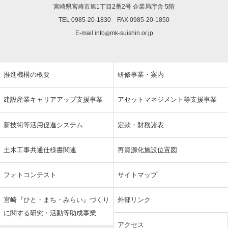
宮崎県宮崎市旭1丁目2番2号 企業局庁舎 5階
TEL 0985-20-1830 FAX 0985-20-1850
E-mail info
mk-suishin.or.jp
推進機構の概要
研修事業・案内
建設産業キャリアアップ支援事業
アセットマネジメント等支援事業
新技術等活用促進システム
定款・財務諸表
土木工事共通仕様書関連
再資源化施設位置図
フォトコンテスト
サイトマップ
宮崎『ひと・まち・みらい』づくり
外部リンク
に関する研究・活動等助成事業
アクセス