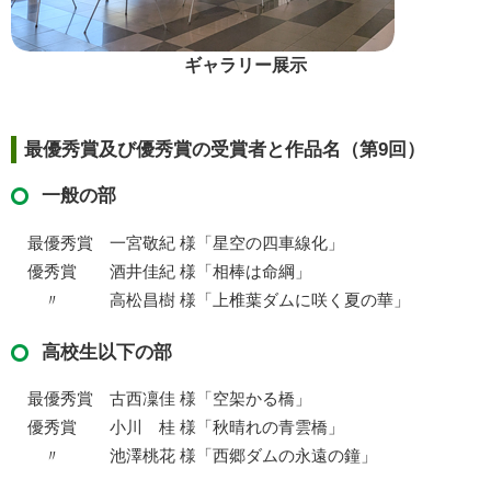
ギャラリー展示
最優秀賞及び優秀賞の受賞者と作品名（第9回）
一般の部
最優秀賞 一宮敬紀 様「星空の四車線化」
優秀賞 酒井佳紀 様「相棒は命綱」
〃 高松昌樹 様「上椎葉ダムに咲く夏の華」
高校生以下の部
最優秀賞 古西凜佳 様「空架かる橋」
優秀賞 小川 桂 様「秋晴れの青雲橋」
〃 池澤桃花 様「西郷ダムの永遠の鐘」