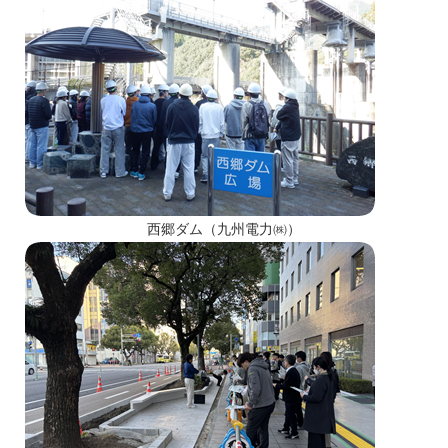
西郷ダム（九州電力㈱）