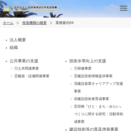
ホーム
推進機構の概要
業務案内04
法人概要
組織
公共事業の支援
技術水準向上の支援
①土木関連事業
①研修事業
②建築・設備関連事業
②建設技術情報提供事業
③建設産業キャリアアップ支援
事業
④建設技術者育成事業
⑤宮崎『ひと・まち・みらい』
づくりに関する研究・活動等助
成事業
建設技術等の普及啓発事業